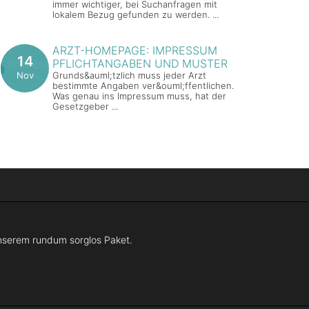
immer wichtiger, bei Suchanfragen mit
lokalem Bezug gefunden zu werden. ...
ARZT-HOMEPAGE: IMPRESSUM
14
PFLICHTANGABEN UND MUSTER
Nov
Grunds&auml;tzlich muss jeder Arzt
bestimmte Angaben ver&ouml;ffentlichen.
Was genau ins Impressum muss, hat der
Gesetzgeber ...
 unserem rundum sorglos Paket.