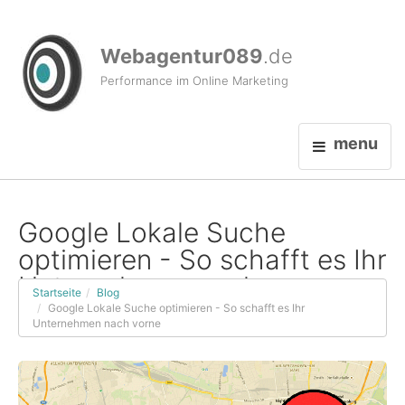
Webagentur089
.de
Performance im Online Marketing
menu
Google Lokale Suche
optimieren - So schafft es Ihr
Unternehmen nach vorne
Startseite
Blog
Google Lokale Suche optimieren - So schafft es Ihr
Unternehmen nach vorne