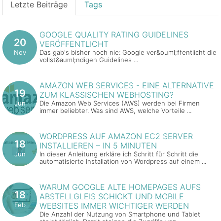
Letzte Beiträge
Tags
GOOGLE QUALITY RATING GUIDELINES
20
VERÖFFENTLICHT
Nov
Das gab's bisher noch nie: Google ver&ouml;ffentlicht die
vollst&auml;ndigen Guidelines ...
AMAZON WEB SERVICES - EINE ALTERNATIVE
19
ZUM KLASSISCHEN WEBHOSTING?
Jun
Die Amazon Web Services (AWS) werden bei Firmen
immer beliebter. Was sind AWS, welche Vorteile ...
WORDPRESS AUF AMAZON EC2 SERVER
18
INSTALLIEREN – IN 5 MINUTEN
Jun
In dieser Anleitung erkläre ich Schritt für Schritt die
automatisierte Installation von Wordpress auf einem ...
WARUM GOOGLE ALTE HOMEPAGES AUFS
18
ABSTELLGLEIS SCHICKT UND MOBILE
Feb
WEBSITES IMMER WICHTIGER WERDEN
Die Anzahl der Nutzung von Smartphone und Tablet