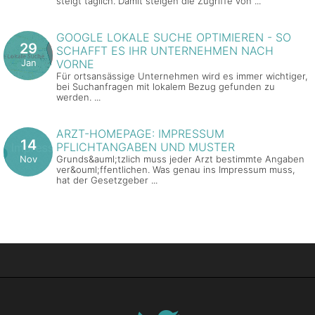
steigt täglich. Damit steigen die Zugriffe von ...
GOOGLE LOKALE SUCHE OPTIMIEREN - SO
29
SCHAFFT ES IHR UNTERNEHMEN NACH
Jan
VORNE
Für ortsansässige Unternehmen wird es immer wichtiger,
bei Suchanfragen mit lokalem Bezug gefunden zu
werden. ...
ARZT-HOMEPAGE: IMPRESSUM
14
PFLICHTANGABEN UND MUSTER
Nov
Grunds&auml;tzlich muss jeder Arzt bestimmte Angaben
ver&ouml;ffentlichen. Was genau ins Impressum muss,
hat der Gesetzgeber ...